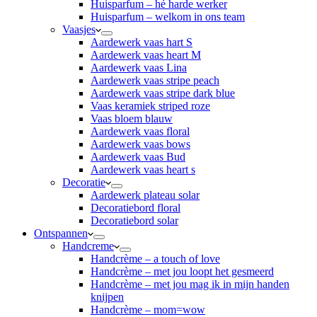
Huisparfum – hé harde werker
Huisparfum – welkom in ons team
Vaasjes
Aardewerk vaas hart S
Aardewerk vaas heart M
Aardewerk vaas Lina
Aardewerk vaas stripe peach
Aardewerk vaas stripe dark blue
Vaas keramiek striped roze
Vaas bloem blauw
Aardewerk vaas floral
Aardewerk vaas bows
Aardewerk vaas Bud
Aardewerk vaas heart s
Decoratie
Aardewerk plateau solar
Decoratiebord floral
Decoratiebord solar
Ontspannen
Handcreme
Handcrème – a touch of love
Handcrème – met jou loopt het gesmeerd
Handcrème – met jou mag ik in mijn handen
knijpen
Handcrème – mom=wow