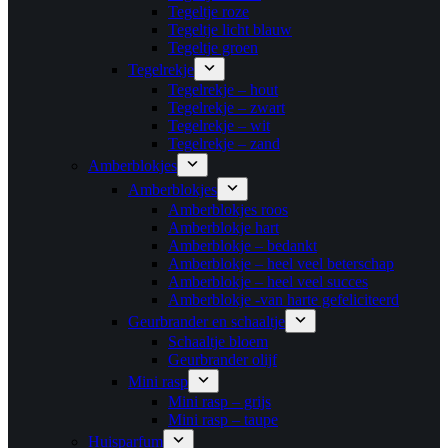
Tegeltje roze
Tegeltje licht blauw
Tegeltje groen
Tegelrekje
Tegelrekje – hout
Tegelrekje – zwart
Tegelrekje – wit
Tegelrekje – zand
Amberblokjes
Amberblokjes
Amberblokjes roos
Amberblokje hart
Amberblokje – bedankt
Amberblokje – heel veel beterschap
Amberblokje – heel veel succes
Amberblokje -van harte gefeliciteerd
Geurbrander en schaaltje
Schaaltje bloem
Geurbrander olijf
Mini rasp
Mini rasp – grijs
Mini rasp – taupe
Huisparfum