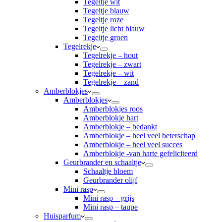
Tegeltje wit
Tegeltje blauw
Tegeltje roze
Tegeltje licht blauw
Tegeltje groen
Tegelrekje
Tegelrekje – hout
Tegelrekje – zwart
Tegelrekje – wit
Tegelrekje – zand
Amberblokjes
Amberblokjes
Amberblokjes roos
Amberblokje hart
Amberblokje – bedankt
Amberblokje – heel veel beterschap
Amberblokje – heel veel succes
Amberblokje -van harte gefeliciteerd
Geurbrander en schaaltje
Schaaltje bloem
Geurbrander olijf
Mini rasp
Mini rasp – grijs
Mini rasp – taupe
Huisparfum