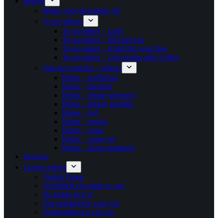
Bekers
Beker voor de leukste juf
To-go bekers
To-go-beker – Liefs
To-go-beker – Blij met jou
To-go-beker – Altijd tijd voor thee
To-go-beker – Life begins after coffee
Special ceramics – bekers
Beker – koffieleut
Beker – theeleut
Beker – lekker genieten
Beker – lekker gezellig
Beker – lief
Beker – mama
Beker – papa
Beker – super juf
Beker – hoera geslaagd
Emmers
Linnen zakjes
Vrolijk Pasen
Alsjeblieft een dank je wel
De liefste ben jij
Een opkikkertje voor jou
Ondersteboven van jou