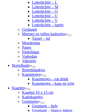
Letterlichtje – L
Letterlichtje – M
Letterlichtje – O
Letterlichtje – U
Letterlichtje – V
Letterlichtje – hartje
Geslaagd
Meester en juffen kadootjes
Tassel – juf
Moederdag
Pasen
Sinterklaas
Vaderdag
Valentijn
Borrelkado
Borrelplankjes
Kaasmesjes
Kaasmesjes – eat drink
Kaasmesjes – kaas en wijn
Kaarten
Kaarten 10 x 15 cm
Kadokaartjes
Geurtasjes
Geurtasje – liefs
Geurtasje – blanco tulpen