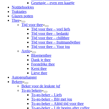
Geurtasje – even een kaartje
Notitieboekjes
Traktaties
Glazen potten
Thee
Tijd voor thee
Tijd voor thee – veel liefs
Tijd voor thee – bedankt
Tijd voor thee – chillthee
Tijd voor thee – fruitmandjethee
Tijd voor thee – Voor jou
Arelo
Bloementhee
Dank je thee
Feestelijke thee
Kerst thee
Lieve thee
Autogeurhanger
Bekers
Beker voor de leukste juf
To-go bekers
To-go-beker – Liefs
To-go-beker – Blij met jou
To-go-beker – Altijd tijd voor thee
To-go-beker – Life begins after coffee