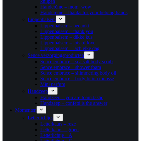
knijpen
Handcrème – mom=wow
Handcrème – thanks for your helping hands
Lippenbalsem
Lippenbalsem – bedankt
Lippenbalsem – thank you
Lippenbalsem – dikke kus
Lippenbalsem – lots of love
Lippenbalsem – lach elke dag
Sence verzorgingsproducten
Sence embrace – sea salt body scrub
Sence embrace – shower foam
Sence embrace – shimmering body oil
Sence embrace – body lotion mousse
Mini parfum
Handzeep
Handzeep – you are foam-tastic
Handzeep – confetti is the answer
Momenten
Letterlichtjes
Letterkaars – roze
Letterkaars – groen
Letterlichtje – A
Letterlichtje – E