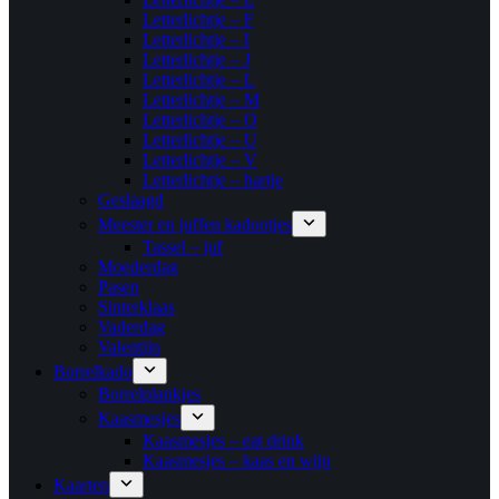
Letterlichtje – F
Letterlichtje – I
Letterlichtje – J
Letterlichtje – L
Letterlichtje – M
Letterlichtje – O
Letterlichtje – U
Letterlichtje – V
Letterlichtje – hartje
Geslaagd
Meester en juffen kadootjes
Tassel – juf
Moederdag
Pasen
Sinterklaas
Vaderdag
Valentijn
Borrelkado
Borrelplankjes
Kaasmesjes
Kaasmesjes – eat drink
Kaasmesjes – kaas en wijn
Kaarten