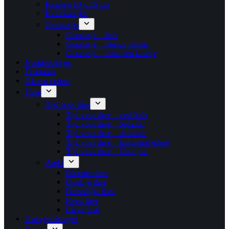
Kaarten 10 x 15 cm
Kadokaartjes
Geurtasjes
Geurtasje – liefs
Geurtasje – blanco tulpen
Geurtasje – even een kaartje
Notitieboekjes
Traktaties
Glazen potten
Thee
Tijd voor thee
Tijd voor thee – veel liefs
Tijd voor thee – bedankt
Tijd voor thee – chillthee
Tijd voor thee – fruitmandjethee
Tijd voor thee – Voor jou
Arelo
Bloementhee
Dank je thee
Feestelijke thee
Kerst thee
Lieve thee
Autogeurhanger