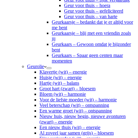
Geur voor thuis – hoera
Geur voor thuis – gefeliciteerd
Geur voor thuis – van harte
Geurkaarsje – bedankt dat je er altijd voor
me bent
Geurkaarsje – blij met een vriendin zoals
jij
Geurkaars – Gewoon omdat je bijzonder
bent
Geurkaars – Spaar geen centen maar
momenten
Geurolie
Klavertje (wit) – energie
Huisje (wit) – energie
Hartje (wit) – balans
Groot hart (zwart) – bloesem
Bloem (wit) – harmonie
Voor de liefste moeder (wit) – harmonie
Veel beterschap (wit) – ontspanning
Een warme groet (wit) – ontspanning
Nieuw huis, nieuw begin, nieuwe avonturen
(zwart) – energie
Een nieuw thuis (wit) – energie
Al zoveel jaar samen (grijs) – bloesem