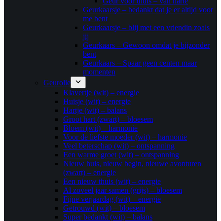
Geur voor thuis – van harte
Geurkaarsje – bedankt dat je er altijd voor
me bent
Geurkaarsje – blij met een vriendin zoals
jij
Geurkaars – Gewoon omdat je bijzonder
bent
Geurkaars – Spaar geen centen maar
momenten
Geurolie
Klavertje (wit) – energie
Huisje (wit) – energie
Hartje (wit) – balans
Groot hart (zwart) – bloesem
Bloem (wit) – harmonie
Voor de liefste moeder (wit) – harmonie
Veel beterschap (wit) – ontspanning
Een warme groet (wit) – ontspanning
Nieuw huis, nieuw begin, nieuwe avonturen
(zwart) – energie
Een nieuw thuis (wit) – energie
Al zoveel jaar samen (grijs) – bloesem
Fijne verjaardag (wit) – energie
Getrouwd (wit) – bloesem
Super bedankt (wit) – balans