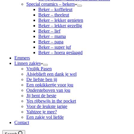
Special ceramics – bekers
Beker – koffieleut
Beker – theeleut
Beker – lekker genieten
Beker – lekker gezellig
Beker – lief
Beker – mama
Beker – papa
Beker – super juf
Beker – hoera geslaagd
Emmers
Linnen zakjes
Vrolijk Pasen
Alsjeblieft een dank je wel
De liefste ben jij
Een opkikkertje voor jou
Ondersteboven van jou
Jij bent de beste
Yes rijbewijs in the pocket
Voor de leukste jarige
Yahtzee je mee?
Een zakje vol liefde
Contact