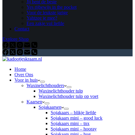
Jij bent de beste
Yes rijbewijs in the pocket
Voor de leukste jarige
Yahtzee je mee?
Een zakje vol liefde
Contact
Explore Shop
Home
Over Ons
Voor in huis
Waxinelichthouders
Waxinelichthouder tulp
Waxinelichthouder tulp op voet
Kaarsen
Sojakaarsen
Sojakaars – blikje liefde
Sojakaars mini – good luck
Sojakaars mini – tnx
Sojakaars mini – hooray
Sojakaars mini – hug