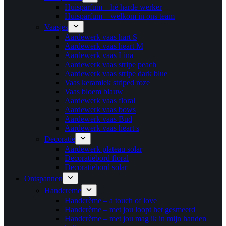
Huisparfum – hé harde werker
Huisparfum – welkom in ons team
Vaasjes
Aardewerk vaas hart S
Aardewerk vaas heart M
Aardewerk vaas Lina
Aardewerk vaas stripe peach
Aardewerk vaas stripe dark blue
Vaas keramiek striped roze
Vaas bloem blauw
Aardewerk vaas floral
Aardewerk vaas bows
Aardewerk vaas Bud
Aardewerk vaas heart s
Decoratie
Aardewerk plateau solar
Decoratiebord floral
Decoratiebord solar
Ontspannen
Handcreme
Handcrème – a touch of love
Handcrème – met jou loopt het gesmeerd
Handcrème – met jou mag ik in mijn handen