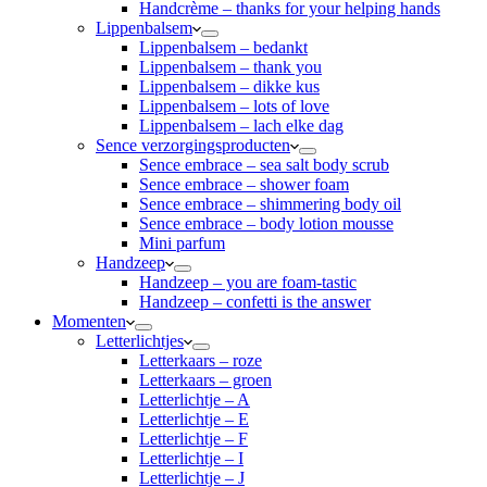
Handcrème – thanks for your helping hands
Lippenbalsem
Lippenbalsem – bedankt
Lippenbalsem – thank you
Lippenbalsem – dikke kus
Lippenbalsem – lots of love
Lippenbalsem – lach elke dag
Sence verzorgingsproducten
Sence embrace – sea salt body scrub
Sence embrace – shower foam
Sence embrace – shimmering body oil
Sence embrace – body lotion mousse
Mini parfum
Handzeep
Handzeep – you are foam-tastic
Handzeep – confetti is the answer
Momenten
Letterlichtjes
Letterkaars – roze
Letterkaars – groen
Letterlichtje – A
Letterlichtje – E
Letterlichtje – F
Letterlichtje – I
Letterlichtje – J